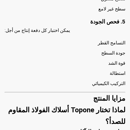
سطح غير لامع
5. فحص الجودة
يمكن اختبار كل دفعة إنتاج من أجل:
التسامح القطر
جودة السطح
قوة الشد
استطالة
التركيب الكيميائي
مزايا المنتج
لماذا تختار Topone أسلاك الفولاذ المقاوم
للصدأ؟