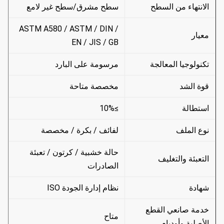
الانتهاء من السطح
سطح مشرق/سطح غير لامع
ASTM A580 / ASTM / DIN /
معيار
EN / JIS / GB
تكنولوجيا المعالجة
مرسومة على البارد
قوة الشد
مخصصة متاحة
استطالة
≥10%
نوع الملف
لفائف / بكرة / مخصصة
حالة خشبية / كرتون / تعبئة
التعبئة والتغليف
الصادرات
شهادة
نظام إدارة الجودة ISO
خدمة صانعي القطع
متاح
الأصلية وأوديإم