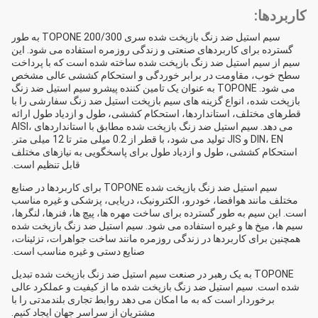
کاربردها:
سیم استیل ضد زنگ بازپخت شده سری TOPONE 200/300 به طور
گسترده برای کاربردهای صنعتی و زندگی روزمره استفاده می شود. این
سیم از سیم استیل ضد زنگ بازپخت شده ساخته شده است که با پرداخت
سطح خوب، مقاومت در برابر خوردگی و استحکام کششی عالی مشخص
می شود. TOPONE به عنوان یک تامین کننده پیشرو سیم استیل ضد زنگ
بازپخت شده، انواع گزینه های سیم بازپخت استیل ضد زنگ سفارشی را با
قطرهای مختلف، استانداردها، استحکام کششی، طول و ازدیاد طول ارائه
می دهد. سیم استیل ضد زنگ بازپخت شده مطابق با استانداردهای AISI،
DIN، EN و JIS تولید می شود، با قطر از 0.2 میلی متر تا 12 میلی متر.
استحکام کششی، طول و ازدیاد طول برای پاسخگویی به نیازهای مختلف
قابل تنظیم است.
سیم استیل ضد زنگ بازپخت شده TOPONE برای کاربردها در صنایع
مختلف مانند هوافضا، خودرو، الکترونیک، دریایی، پزشکی و غیره مناسب
است. این سیم به طور گسترده برای ساخت مهره ها، پیچ ها، فنرها، لنگرها،
سیم ها، میخ ها و غیره استفاده می شود. سیم استیل ضد زنگ بازپخت شده
همچنین برای کاربردها در زندگی روزمره مانند ساخت جواهرات، تزئینات،
صنایع دستی و غیره مناسب است.
TOPONE به یک رهبر در صنعت سیم استیل ضد زنگ بازپخت شده تبدیل
شده است. سیم استیل ضد زنگ بازپخت شده ما از کیفیت و عملکرد عالی
برخوردار است که به ما امکان می دهد روابط تجاری بلندمدتی را با
مشتریان از سراسر جهان ایجاد کنیم.