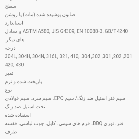
سطح
صابون پوشیده شده (مات) یا روشن
استاندارد
ASTM A580, JIS G4309, EN 10088-3, GB/T4240 و معادل
های دیگر.
درجه
201, 202, 301, 302, 304, 304L, 304H, 304N, 316L, 321, 410,
420, 430
تمپر
بازپخت شده و نرم
نوع
سیم فنر استیل ضد زنگ/ سیم EPQ، سیم سرد، سیم فولادی
تخت استیل ضد زنگ
استفاده شده
فنر، توری BBQ، فرم های سیمی، کابل، چوب لباسی، قفسه
ظرف