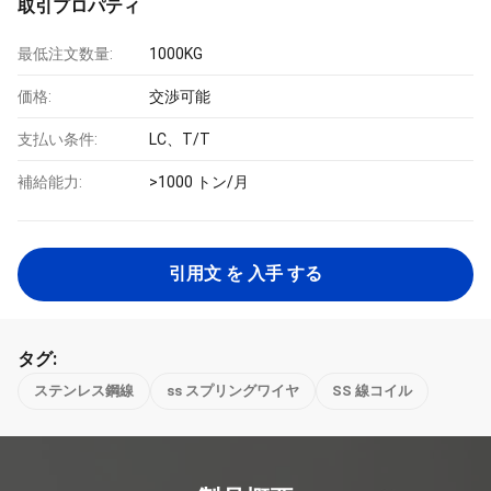
取引プロパティ
最低注文数量:
1000KG
価格:
交渉可能
支払い条件:
LC、T/T
補給能力:
>1000 トン/月
引用文 を 入手 する
タグ:
ステンレス鋼線
ss スプリングワイヤ
SS 線コイル