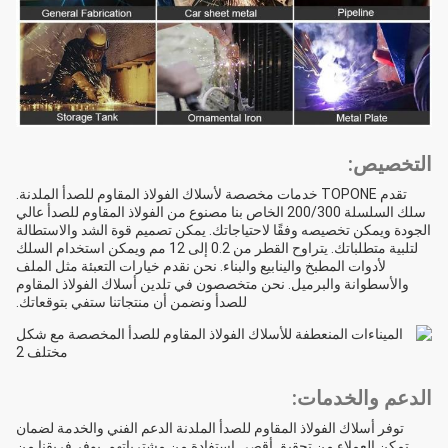
التخصيص:
تقدم TOPONE خدمات مخصصة لأسلاك الفولاذ المقاوم للصدأ الملدنة.
سلك السلسلة 200/300 الخاص بنا مصنوع من الفولاذ المقاوم للصدأ عالي
الجودة ويمكن تخصيصه وفقًا لاحتياجاتك. يمكن تصميم قوة الشد والاستطالة
لتلبية متطلباتك. يتراوح القطر من 0.2 إلى 12 مم ويمكن استخدام السلك
لأدوات المطبخ والينابيع والبناء. نحن نقدم خيارات التعبئة مثل الملف
والأسطوانة والبرميل. نحن متخصصون في تلدين أسلاك الفولاذ المقاوم
للصدأ ونضمن أن منتجاتنا ستفي بتوقعاتك.
الدعم والخدمات:
توفر أسلاك الفولاذ المقاوم للصدأ الملدنة الدعم الفني والخدمة لضمان
تمكن العملاء من تحقيق أقصى استفادة من مشترياتهم. يوفر فريقنا من