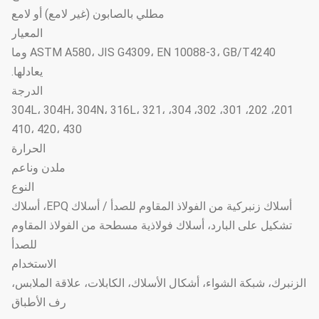
مطلي بالصابون (غير لامع) أو لامع
المعيار
ASTM A580، JIS G4309، EN 10088-3، GB/T4240 وما
يعادلها.
الدرجة
201، 202، 301، 302، 304، 304L، 304H، 304N، 316L، 321،
410، 420، 430
الحرارة
ملدن وناعم
النوع
أسلاك زنبركية من الفولاذ المقاوم للصدأ / أسلاك EPQ، أسلاك
تشكيل على البارد، أسلاك فولاذية مسطحة من الفولاذ المقاوم
للصدأ
الاستخدام
الزنبرك، شبكة الشواء، أشكال الأسلاك، الكابلات، علاقة الملابس،
رف الأطباق