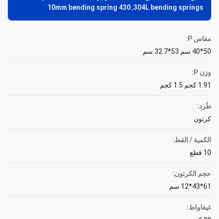
430 10mm bending spring
,
304L bending springs
مقاس P:
50*40 سم 53*32.7 سم
وزن P:
1.91 كجم 1.5 كجم
طَرد:
كرتون
الكمية / القط:
10 قطع
حجم الكرتون:
61*43*12 سم
غيغاواط: