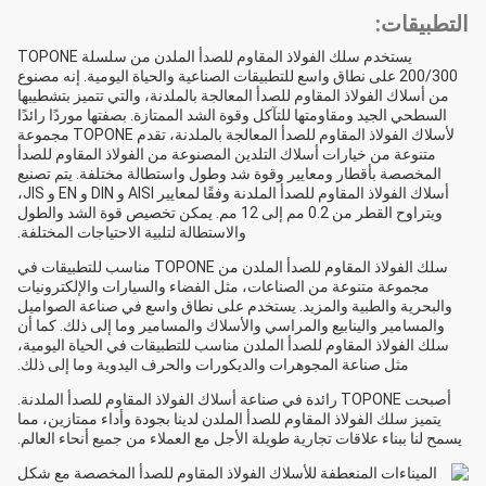
التطبيقات:
يستخدم سلك الفولاذ المقاوم للصدأ الملدن من سلسلة TOPONE
200/300 على نطاق واسع للتطبيقات الصناعية والحياة اليومية. إنه مصنوع
من أسلاك الفولاذ المقاوم للصدأ المعالجة بالملدنة، والتي تتميز بتشطيبها
السطحي الجيد ومقاومتها للتآكل وقوة الشد الممتازة. بصفتها موردًا رائدًا
لأسلاك الفولاذ المقاوم للصدأ المعالجة بالملدنة، تقدم TOPONE مجموعة
متنوعة من خيارات أسلاك التلدين المصنوعة من الفولاذ المقاوم للصدأ
المخصصة بأقطار ومعايير وقوة شد وطول واستطالة مختلفة. يتم تصنيع
أسلاك الفولاذ المقاوم للصدأ الملدنة وفقًا لمعايير AISI و DIN و EN و JIS،
ويتراوح القطر من 0.2 مم إلى 12 مم. يمكن تخصيص قوة الشد والطول
والاستطالة لتلبية الاحتياجات المختلفة.
سلك الفولاذ المقاوم للصدأ الملدن من TOPONE مناسب للتطبيقات في
مجموعة متنوعة من الصناعات، مثل الفضاء والسيارات والإلكترونيات
والبحرية والطبية والمزيد. يستخدم على نطاق واسع في صناعة الصواميل
والمسامير والينابيع والمراسي والأسلاك والمسامير وما إلى ذلك. كما أن
سلك الفولاذ المقاوم للصدأ الملدن مناسب للتطبيقات في الحياة اليومية،
مثل صناعة المجوهرات والديكورات والحرف اليدوية وما إلى ذلك.
أصبحت TOPONE رائدة في صناعة أسلاك الفولاذ المقاوم للصدأ الملدنة.
يتميز سلك الفولاذ المقاوم للصدأ الملدن لدينا بجودة وأداء ممتازين، مما
يسمح لنا ببناء علاقات تجارية طويلة الأجل مع العملاء من جميع أنحاء العالم.